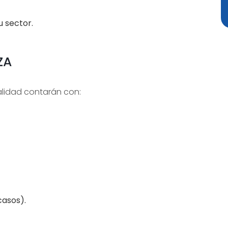
 sector.
ZA
lidad contarán con:
casos).