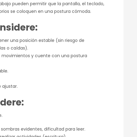
abajo pueden permitir que la pantalla, el teclado,
esorios se coloquen en una postura cómoda.
onsidere:
ener una posición estable (sin riesgo de
as o caídas).
e de movimientos y cuente con una postura
ble.
 ajustar.
dere:
e.
al, sombras evidentes, dificultad para leer.
ealizar actividades (escritura)